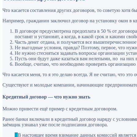
Что касается составления других договоров, то советую хотя бы
Например, гражданин заключил договор на установку окон в кв
В договоре предусмотрена предоплата в 50 % от договора,
поставят и установят, а когда, в какой срок и какими сво
Часть денег отдана, и получается все вышеперечисленное
Не выгодные условия, правда? Поэтому, первое, что нужно
Не нужно стесняться задавать вопросы организации уста
Пусть они будут даже казаться вам нелепыми, но на них
Вообще, считаю, что необходимо проверять организацию в
Что касается меня, то я это делаю всегда. Я не считаю, что э
Существуют и молодые компании, начинающие предприниматели
Кредитный договор — что нужно знать
Можно привести ещё пример с кредитным договором.
Ранее банки включали в кредитный договор наряду с условиями
заёмщик узнавал уже после подписания договора.
В настоящее время взимание данных комиссий является