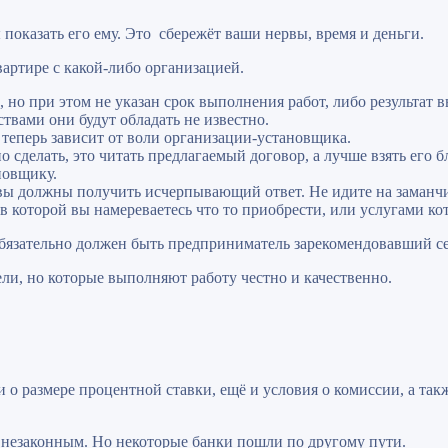
 показать его ему. Это сбережёт ваши нервы, время и деньги.
артире с какой-либо организацией.
 но при этом не указан срок выполнения работ, либо результат 
йствами они будут обладать не известно.
 теперь зависит от воли организации-установщика.
 сделать, это читать предлагаемый договор, а лучше взять его б
новщику.
 вы должны получить исчерпывающий ответ. Не идите на заманч
 которой вы намереваетесь что то приобрести, или услугами кот
то обязательно должен быть предприниматель зарекомендовавший с
, но которые выполняют работу честно и качественно.
 о размере процентной ставки, ещё и условия о комиссии, а так
 незаконным. Но некоторые банки пошли по другому пути.